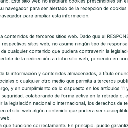
rio. Este sitio web no instalará cookies prescindibles sin e
r su navegador para ser alertado de la recepción de cookies 
 navegador para ampliar esta información.
ija a contenidos de terceros sitios web. Dado que el RESP
 respectivos sitios web, no asume ningún tipo de responsab
 de cualquier contenido que pudiera contravenir la legislaci
mediata de la redirección a dicho sitio web, poniendo en co
a información y contenidos almacenados, a título enunciat
ociales o cualquier otro medio que permita a terceros publ
, y en cumplimiento de lo dispuesto en los artículos 11 y
e seguridad, colaborando de forma activa en la retirada o, 
la legislación nacional o internacional, los derechos de te
en el sitio web algún contenido que pudiera ser susceptible 
 web.
a que funcione correctamente. En principio, puede garanti