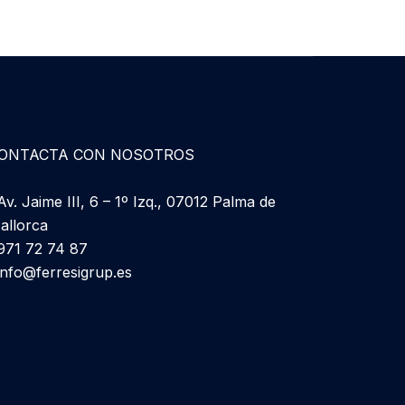
ONTACTA CON NOSOTROS
v. Jaime III, 6 – 1º Izq., 07012 Palma de
allorca
71 72 74 87
info@ferresigrup.es