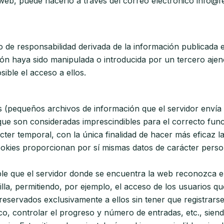
 web, puede hacerlo a través del correo electrónico info@f
de responsabilidad derivada de la información publicada e
ón haya sido manipulada o introducida por un tercero ajeno
sible el acceso a ellos.
cas (pequeños archivos de información que el servidor envía
ue son consideradas imprescindibles para el correcto funcio
ácter temporal, con la única finalidad de hacer más eficaz 
ookies proporcionan por sí mismas datos de carácter persona
le que el servidor donde se encuentra la web reconozca el
illa, permitiendo, por ejemplo, el acceso de los usuarios q
eservados exclusivamente a ellos sin tener que registrarse 
ico, controlar el progreso y número de entradas, etc., sien